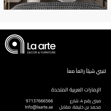
لنبنِي شيئاً رائعاً معاً
الإمارات العربية المتحدة
مبنى رقم 4، شارع
97137666566
محمد بن خليفة، مقابل
Info@laarte.ae