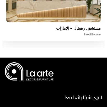
مستشفى ريفيتال – الإمارات
Healthcare
لنبنِي شيئاً رائعاً معاً