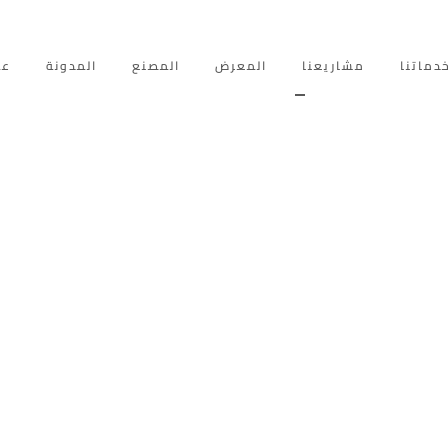
دماتنا
مشاريعنا
المعرض
المصنع
المدونة
عم
الصحة والعافية