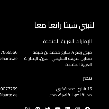
لنبنِي شيئاً رائعاً معاً
الإمارات العربية المتحدة
مبنى رقم 4، شارع محمد بن خليفة،
37666566
مقابل حديقة السليمي، العين، الإمارات
laarte.ae
العربية المتحدة.
مصر
16 شارع أحمد فخري
00077759
مدينة نصر، القاهرة، مصر
laarte.ae