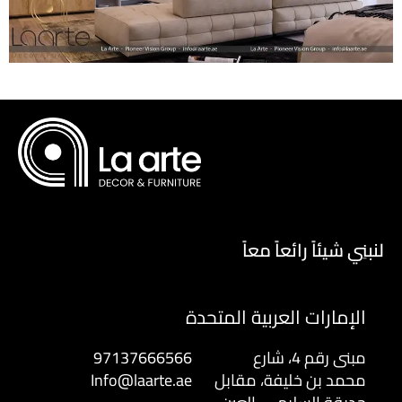
لنبنِي شيئاً رائعاً معاً
الإمارات العربية المتحدة
مبنى رقم 4، شارع
97137666566
محمد بن خليفة، مقابل
Info@laarte.ae