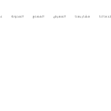
دماتنا
مشاريعنا
المعرض
المصنع
المدونة
عم
عم الشرفة – دبي