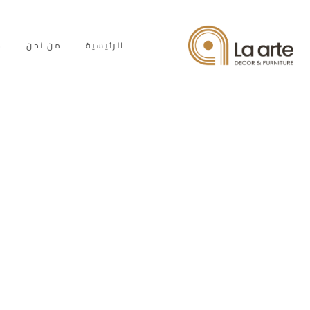
الرئيسية
من نحن
خ
مط