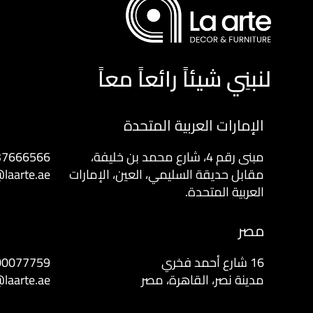
لنبنِي شيئاً رائعاً معاً
الإمارات العربية المتحدة
مبنى رقم 4، شارع محمد بن خليفة،
37666566
مقابل حديقة السليمي، العين، الإمارات
laarte.ae
العربية المتحدة.
مصر
16 شارع أحمد فخري
00077759
مدينة نصر، القاهرة، مصر
laarte.ae